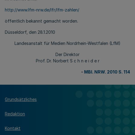
http://www.lfm-nrw.de/lfr/lfm-zahlen/
öffentlich bekannt gemacht worden.
Düsseldorf, den 28.1.2010
Landesanstalt für Medien Nordrhein-Westfalen (LfM)
Der Direktor
Prof. Dr. Norbert S c h n e i d e r
-
MBl. NRW. 2010 S. 114
Grundsätzliches
Redaktion
Kontakt