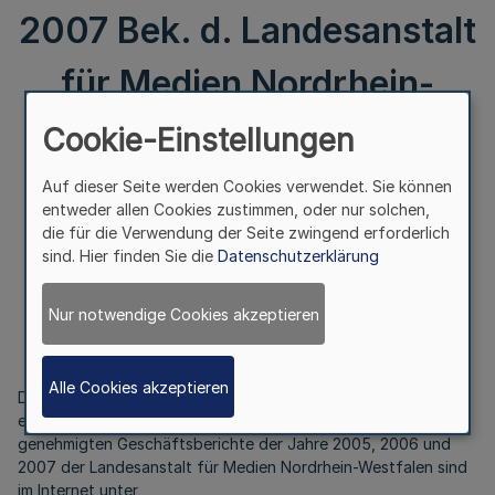
2007 Bek. d. Landesanstalt
für Medien Nordrhein-
Westfalen (LfM) v.
Cookie-Einstellungen
2.11.2009
Auf dieser Seite werden Cookies verwendet. Sie können
entweder allen Cookies zustimmen, oder nur solchen,
die für die Verwendung der Seite zwingend erforderlich
sind. Hier finden Sie die
Datenschutzerklärung
Jahresabschlüsse und Geschäftsberichte der Jahre
2005, 2006 und 2007
Nur notwendige Cookies akzeptieren
Bek. d. Landesanstalt für Medien Nordrhein-Westfalen (LfM)
v. 2.11.2009
Alle Cookies akzeptieren
Die mit Beschluss der Medienkommission vom 24. April 2009
endgültig festgestellten Jahresabschlüsse sowie die
genehmigten Geschäftsberichte der Jahre 2005, 2006 und
2007 der Landesanstalt für Medien Nordrhein-Westfalen sind
im Internet unter