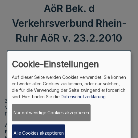
AöR Bek. d
Verkehrsverbund Rhein-
Ruhr AöR v. 23.2.2010
III.
Cookie-Einstellungen
Sitzungen der Fachausschüsse des Verwaltungsrates
der VRR AöR
Auf dieser Seite werden Cookies verwendet. Sie können
entweder allen Cookies zustimmen, oder nur solchen,
Bek. d Verkehrsverbund Rhein-Ruhr AöR v. 23.2.2010
die für die Verwendung der Seite zwingend erforderlich
sind. Hier finden Sie die
Datenschutzerklärung
Zur Vorbereitung auf die Sitzung des Verwaltungsrates der
VRR AöR am 25. März 2010 finden folgende Sitzungen der
Nur notwendige Cookies akzeptieren
Fachausschüsse statt:
Ausschuss für Verkehr und Planung
Freitag, 12. März 2010, 10.00 Uhr,
Alle Cookies akzeptieren