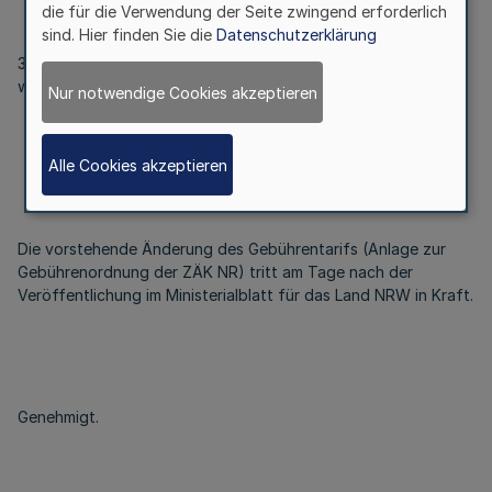
die für die Verwendung der Seite zwingend erforderlich
sind. Hier finden Sie die
Datenschutzerklärung
3. Der unter Tarifstelle 3.6 aufgeführte Betrag von € 200,--
wird ersetzt durch die Beträge € 300,-- bis € 400,--.
Nur notwendige Cookies akzeptieren
Alle Cookies akzeptieren
Artikel II
Die vorstehende Änderung des Gebührentarifs (Anlage zur
Gebührenordnung der ZÄK NR) tritt am Tage nach der
Veröffentlichung im Ministerialblatt für das Land NRW in Kraft.
Genehmigt.