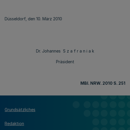
Düsseldorf, den 10. März 2010
Dr. Johannes S z a f r a n i a k
Präsident
MBl
. NRW. 2010 S. 251
Grundsätzliches
Redaktion