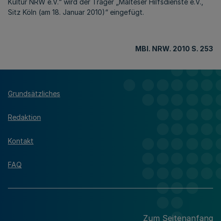
Kultur NRW e.V.“ wird der Träger „Malteser Hilfsdienste e.V.,
Sitz Köln (am 18. Januar 2010)“ eingefügt.
MBl
. NRW. 2010 S. 253
Grundsätzliches
Redaktion
Kontakt
FAQ
Zum Seitenanfang