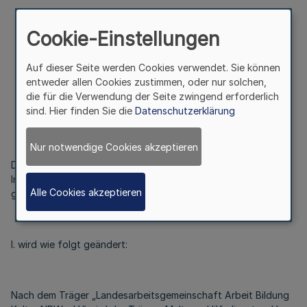
Zulassung
Cookie-Einstellungen
als Träger des Freiwilligen Sozialen Jahres
Auf dieser Seite werden Cookies verwendet. Sie können
entweder allen Cookies zustimmen, oder nur solchen,
Bek. d. Ministeriums für Generationen, Familie, Frauen und
die für die Verwendung der Seite zwingend erforderlich
Integration - 313-3.6056.2.12 -
sind. Hier finden Sie die
Datenschutzerklärung
v. 6.4.2010
Nur notwendige Cookies akzeptieren
Die Bek. d. Ministeriums für Generationen, Familie, Frauen und
Integration v. 28.11.2005 (SMBl. NRW. 2160) wird wie folgt
Alle Cookies akzeptieren
geändert:
I. wird wie folgt geändert:
Nach dem Träger „Landesarbeitsgemeinschaft Arbeit Bildung