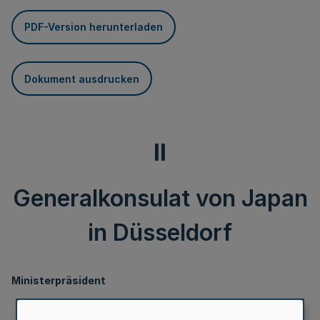
PDF-Version herunterladen
Dokument ausdrucken
II
Generalkonsulat von Japan
in Düsseldorf
Ministerpräsident