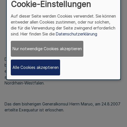
Cookie-Einstellungen
Generalkonsulat von Japan
in Düsseldorf
Auf dieser Seite werden Cookies verwendet. Sie können
entweder allen Cookies zustimmen, oder nur solchen,
die für die Verwendung der Seite zwingend erforderlich
Bek. d. Ministerpräsidenten – III A 2 – 02.10 – 1/10
sind. Hier finden Sie die
Datenschutzerklärung
v. 16.2.2010
Nur notwendige Cookies akzeptieren
Die Bundesregierung hat dem zum Leiter der
berufskonsularischen Vertretung von Japan in Düsseldorf
Alle Cookies akzeptieren
ernannten Herrn Kiyoshi Koinuma am 10.2.2010 das Exequatur
als Generalkonsul erteilt. Der Konsularbezirk umfasst das Land
Nordrhein-Westfalen.
Das dem bisherigen Generalkonsul Herrn Maruo, am 24.8.2007
erteilte Exequatur ist erloschen.