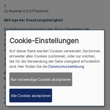
3
Zu Nummer 6.2.4.1 PassVwV
Abfrage der Staatsangehörigkeit
Die Befragung hinsichtlich des (Fort-) Bestehens der
deutschen Staatsangehörigkeit hat künftig mittels des
Cookie-Einstellungen
anliegenden vom Bundesministerium des Innern entwickelten
Beiblatts zur Staatsangehörigkeitsabfrage (
Anlage 1
) zu
erfolgen.
Auf dieser Seite werden Cookies verwendet. Sie können
entweder allen Cookies zustimmen, oder nur solchen,
4
die für die Verwendung der Seite zwingend erforderlich
Zu Nummer 6.3.2.1 und 6.3.2.8 PassVwV
sind. Hier finden Sie die
Datenschutzerklärung
Abhandenkommen von Pässen, Vordrucken und
Datenaufklebern
Nur notwendige Cookies akzeptieren
Bei Inanspruchnahme privater Zustell- oder Kurierdienste für
die Versendung von Pässen ist im Falle beschädigter oder
Alle Cookies akzeptieren
unbefugt geöffneter Sendungen auch der beauftragte
Kurierdienst zu unterrichten.