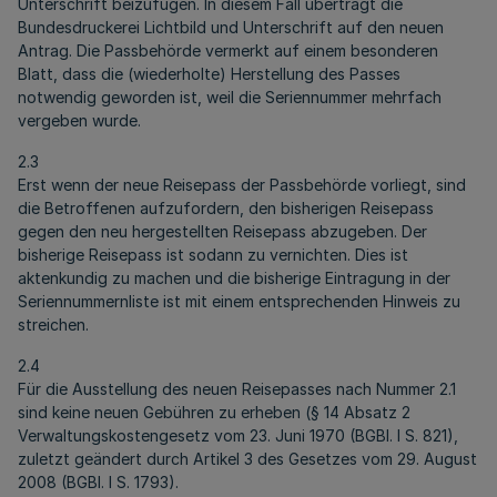
Unterschrift beizufügen. In diesem Fall überträgt die
Bundesdruckerei Lichtbild und Unterschrift auf den neuen
Antrag. Die Passbehörde vermerkt auf einem besonderen
Blatt, dass die (wiederholte) Herstellung des Passes
notwendig geworden ist, weil die Seriennummer mehrfach
vergeben wurde.
2.3
Erst wenn der neue Reisepass der Passbehörde vorliegt, sind
die Betroffenen aufzufordern, den bisherigen Reisepass
gegen den neu hergestellten Reisepass abzugeben. Der
bisherige Reisepass ist sodann zu vernichten. Dies ist
aktenkundig zu machen und die bisherige Eintragung in der
Seriennummernliste ist mit einem entsprechenden Hinweis zu
streichen.
2.4
Für die Ausstellung des neuen Reisepasses nach Nummer 2.1
sind keine neuen Gebühren zu erheben (§ 14 Absatz 2
Verwaltungskostengesetz vom 23. Juni 1970 (BGBl. I S. 821),
zuletzt geändert durch Artikel 3 des Gesetzes vom 29. August
2008 (BGBl. I S. 1793).