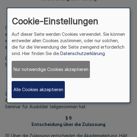
§ 7
Prüfungstermine
Cookie-Einstellungen
(1) Prüfungen werden von der Akademieleitung nach Bedarf
Auf dieser Seite werden Cookies verwendet. Sie können
angesetzt. Die Termine sollen nach Möglichkeit auf das Ende
entweder allen Cookies zustimmen, oder nur solchen,
von Maßnahmen zur Ausbildung der Ausbilder abgestimmt
die für die Verwendung der Seite zwingend erforderlich
sein.
sind. Hier finden Sie die
Datenschutzerklärung
(2) Die Prüfungstermine werden den Teilnehmern bei
Seminarbeginn bekannt gegeben.
Nur notwendige Cookies akzeptieren
§ 8
Zulassungsvoraussetzungen
Alle Cookies akzeptieren
Zur Prüfung ist zuzulassen, wer die fachliche Eignung zur
Ausbildung im Sinne des § 30 BBiG nachweist, und an einem
Seminar für Ausbilder teilgenommen hat.
§ 9
Entscheidung über die Zulassung
(1) Über die Zulassung entscheidet die Akademieleitung. Hält