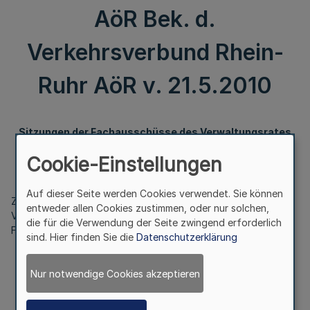
AöR Bek. d.
Verkehrsverbund Rhein-
Ruhr AöR v. 21.5.2010
Sitzungen der Fachausschüsse des Verwaltungsrates
der VRR AöR
Cookie-Einstellungen
Bek. d. Verkehrsverbund Rhein-Ruhr AöR v. 21.5.2010
Auf dieser Seite werden Cookies verwendet. Sie können
Zur Vorbereitung auf die Sitzung des Verwaltungsrates der
entweder allen Cookies zustimmen, oder nur solchen,
VRR AöR am 1. Juli 2010 finden folgende Sitzungen der
die für die Verwendung der Seite zwingend erforderlich
Fachausschüsse statt:
sind. Hier finden Sie die
Datenschutzerklärung
Ausschuss für Tarif und Marketing
Nur notwendige Cookies akzeptieren
Freitag, 11. Juni 2010, 10.00 Uhr,
im Rathaus der Stadt Essen, Raum R. 2.20