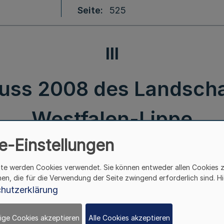
Seite
525
III
uss 2008 des Landsch
Westfalen-Lippe
e-Einstellungen
Jahresabschluss 2008
ite werden Cookies verwendet. Sie können entweder allen Cookies 
des
hen, die für die Verwendung der Seite zwingend erforderlich sind. Hi
Landschaftsverbandes Westfalen-Lippe
hutzerklärung
Bek. d. Landschaftsverbandes Westfalen-Lippe
ige Cookies akzeptieren
Alle Cookies akzeptieren
v. 6.5.2010