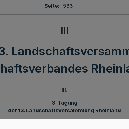
Seite
563
III
13. Landschaftsversam
chaftsverbandes Rheinla
III.
3. Tagung
der 13. Landschaftsversammlung Rheinland
Bek. d. Landschaftsverbandes Rheinland v. 4.6.2010