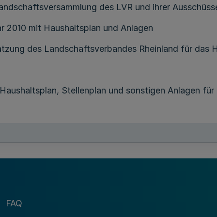
Landschaftsversammlung des LVR und ihrer Ausschüss
hr 2010 mit Haushaltsplan und Anlagen
atzung des Landschaftsverbandes Rheinland für das H
aushaltsplan, Stellenplan und sonstigen Anlagen für
-InfoKom
LVR-Jugendhilfe Rheinland
r LVR-HPH-Netze Niederrhein, Ost und West
wie Veränderungsnachweise zu den Wirtschaftsplänen 
FAQ
LVR-Servicebetriebes Viersen