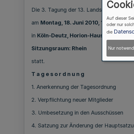
Cooki
Die 3. Tagung der 13. Landschaftsversa
Auf dieser Se
am
Montag, 18. Juni 2010, 10.00 Uhr
oder nur solc
Datensc
die
in
Köln-Deutz
, Horion-Haus, Hermann-P
Sitzungsraum: Rhein
Nur notwend
statt.
T a g e s o r d n u n g
1. Anerkennung der Tagesordnung
2. Verpflichtung neuer Mitglieder
3. Umbesetzung in den Ausschüssen
4. Satzung zur Änderung der Hauptsatz