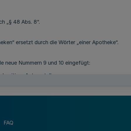
rch „§ 48 Abs. 8“.
heken“ ersetzt durch die Wörter „einer Apotheke“.
de neue Nummern 9 und 10 eingefügt:
ichzeitiger Antragstellung
 Filialverbundes Euro 1.800,00
s Filialverbundes Euro 2.500,00
s Filialverbundes Euro 3.100,00.
FAQ