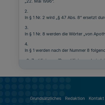
„22. Mai 1996“.
2.
In § 1 Nr. 2 wird „§ 47 Abs. 8“ ersetzt du
3.
In § 1 Nr. 8 werden die Wörter „von Apot
4.
In § 1 werden nach der Nummer 8 folgen
„9. Zertifizierung/Rezertifizierung bei gle
9.1 von 2 Apotheken innerhalb eines
9.2 von 3 Apotheken innerhalb eine
9.3 von 4 Apotheken innerhalb eine
Grundsätzliches
Redaktion
Kontakt
10. Erweiterungsaudit