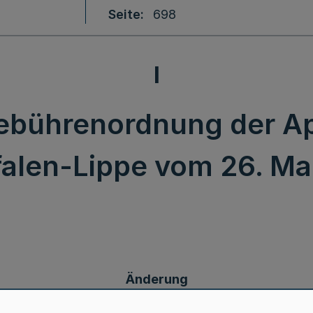
Seite
698
I
ebührenordnung der 
alen-Lippe vom 26. Ma
Änderung
ebührenordnung der Apothekerkammer Westfalen