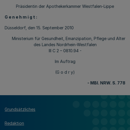
Präsidentin der Apothekerkammer Westfalen-Lippe
G e n e h m i g t :
Düsseldorf, den 15. September 2010
Ministerium für Gesundheit, Emanzipation, Pflege und Alter
des Landes Nordrhein-Westfalen
III C 2 – 0810.94 -
Im Auftrag
(G o d r y)
- MBl. NRW. S. 778
Grundsätzliches
Redaktion