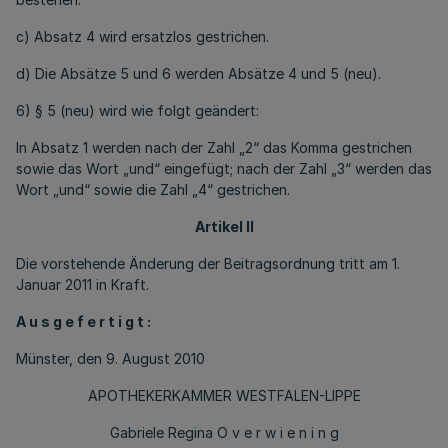
c) Absatz 4 wird ersatzlos gestrichen.
d) Die Absätze 5 und 6 werden Absätze 4 und 5 (neu).
6) § 5 (neu) wird wie folgt geändert:
In Absatz 1 werden nach der Zahl „2“ das Komma gestrichen
sowie das Wort „und“ eingefügt; nach der Zahl „3“ werden das
Wort „und“ sowie die Zahl „4“ gestrichen.
Artikel II
Die vorstehende Änderung der Beitragsordnung tritt am 1.
Januar 2011 in Kraft.
A u s g e f e r t i g t :
Münster, den 9. August 2010
APOTHEKERKAMMER WESTFALEN-LIPPE
Gabriele Regina O v e r w i e n i n g