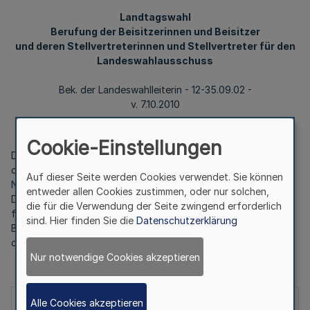
Landtagswahl
Berufung der Beisitzerinnen und Beisitzer
und deren Stellvertreterinnen und Stellvertreter für den
Landeswahlausschuss
Bek. der Landeswahlleiterin - 12-35.09.02 -
v. 7.10.2010
Cookie-Einstellungen
Der Landtag hat gemäß § 9 Abs. 2 des Landeswahlgesetzes in
der Fassung der Bekanntmachung vom 16. August 1993 (
GV.
Auf dieser Seite werden Cookies verwendet. Sie können
NRW. S. 516
), zuletzt geändert durch Gesetz vom 20.
entweder allen Cookies zustimmen, oder nur solchen,
Dezember 2007 (
GV. NRW. 2008 S. 2
), SGV NRW. 1110
die für die Verwendung der Seite zwingend erforderlich
folgende Mitglieder des Landtags als Beisitzerinnen und
sind. Hier finden Sie die
Datenschutzerklärung
Beisitzer bzw. stellvertretende Beisitzerinnen und Beisitzer in
den Landeswahlausschuss berufen:
Nur notwendige Cookies akzeptieren
Beisitzer/Innen
Stellvertretende
Alle Cookies akzeptieren