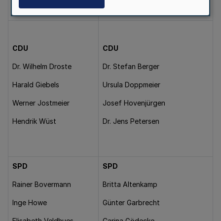
Beisitzer/Innen
CDU
CDU
Dr. Wilhelm Droste
Dr. Stefan Berger
Harald Giebels
Ursula Doppmeier
Werner Jostmeier
Josef Hovenjürgen
Hendrik Wüst
Dr. Jens Petersen
SPD
SPD
Rainer Bovermann
Britta Altenkamp
Inge Howe
Günter Garbrecht
Elisabeth Veldhues
Carina Gödecke