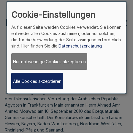
Main Bek. d.
Cookie-Einstellungen
Ministerpräsidentin – III A 2
Auf dieser Seite werden Cookies verwendet. Sie können
– 01.01 – 1/10 v. 15.9.2010
entweder allen Cookies zustimmen, oder nur solchen,
die für die Verwendung der Seite zwingend erforderlich
sind. Hier finden Sie die
Datenschutzerklärung
Generalkonsulat der Arabischen Republik Ägypten
Nur notwendige Cookies akzeptieren
in Frankfurt am Main
Bek. d. Ministerpräsidentin – III A 2 – 01.01 – 1/10
Alle Cookies akzeptieren
v. 15.9.2010
Die Bundesregierung hat dem zum Leiter der
berufskonsularischen Vertretung der Arabischen Republik
Ägypten in Frankfurt am Main ernannten Herrn Ahmed Amr
Ahmed Moawad am 10. September 2010 das Exequatur als
Generalkonsul erteilt. Der Konsularbezirk umfasst die Länder
Hessen, Bayern, Baden-Württemberg, Nordrhein-Westfalen,
Rheinland-Pfalz und Saarland.