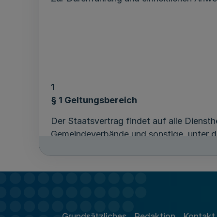
1
§ 1 Geltungsbereich
Der Staatsvertrag findet auf alle Dienst
Gemeindeverbände und sonstige, unter de
öffentlichen Rechts mit Dienstherrenfähig
Nicht erfasst
werden Wechsel aus und in 
Beamtenrechtsrahmengesetz). Insoweit si
2
§ 2 Dienstherrenwechsel
Grundsätzliches
Redaktion
Kontakt