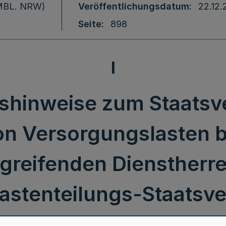
 (MBL. NRW)
Veröffentlichungsdatum
22.12.
Seite
898
I
hinweise zum Staatsve
on Versorgungslasten 
greifenden Diensther
stenteilungs-Staatsver
ums B 3010 – 107b - IV 