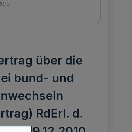
2010
rtrag über die
bei bund- und
renwechseln
trag) RdErl. d.
C 1 v. 9.12.2010