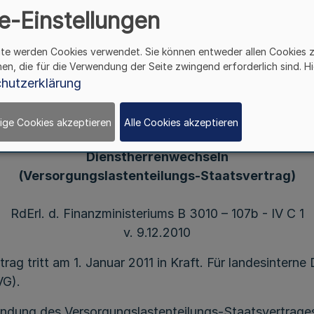
e-Einstellungen
ite werden Cookies verwendet. Sie können entweder allen Cookies 
hen, die für die Verwendung der Seite zwingend erforderlich sind. Hi
Durchführungshinweise
hutzerklärung
zum Staatsvertrag
über die Verteilung von Versorgungslasten
ige Cookies akzeptieren
Alle Cookies akzeptieren
bei bund- und länderübergreifenden
Dienstherrenwechseln
(Versorgungslastenteilungs-Staatsvertrag)
RdErl. d. Finanzministeriums B 3010 – 107b - IV C 1
v. 9.12.2010
ag tritt am 1. Januar 2011 in Kraft. Für landesinterne
VG).
ndung des Versorgungslastenteilungs-Staatsvertrages