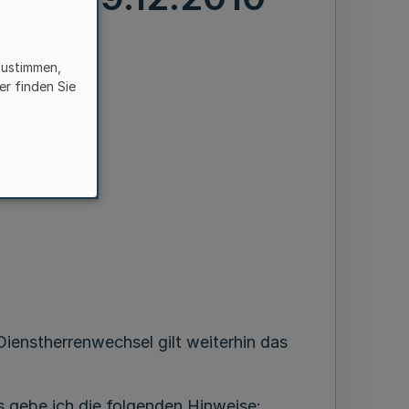
zustimmen,
er finden Sie
 Dienstherrenwechsel gilt weiterhin das
 gebe ich die folgenden Hinweise: