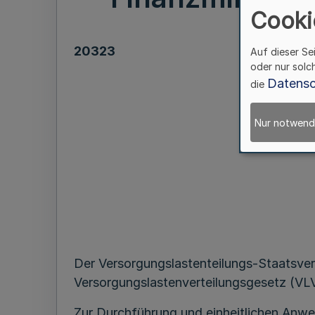
Cooki
20323
Auf dieser Se
oder nur solc
Datensc
die
Nur notwend
Der Versorgungslastenteilungs-Staatsvertr
Versorgungslastenverteilungsgesetz (VL
Zur Durchführung und einheitlichen Anwe