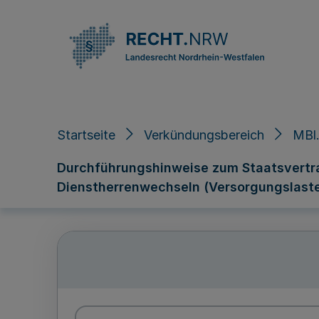
Direkt zum Inhalt
Startseite
Verkündungsbereich
MBl.
Durchführungshinweise zum Staatsvertra
Dienstherrenwechseln (Versorgungslastent