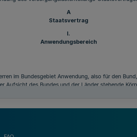
A
Staatsvertrag
I.
Anwendungsbereich
herren im Bundesgebiet Anwendung, also für den Bund,
r Aufsicht des Bundes und der Länder stehende Körp
keit.
den Dienst der öffentlich-rechtlichen Religionsgesell
nd und bleiben vertragliche Vereinbarungen zulässig.
FAQ