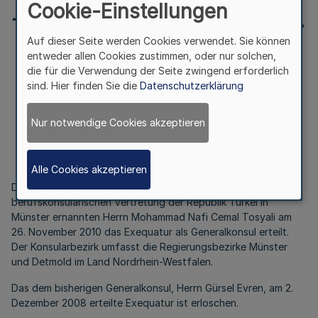
Cookie-Einstellungen
– LPA II 1 – 03.49 – 20/10 v.
Auf dieser Seite werden Cookies verwendet. Sie können
29.11.2010
entweder allen Cookies zustimmen, oder nur solchen,
die für die Verwendung der Seite zwingend erforderlich
sind. Hier finden Sie die
Datenschutzerklärung
Generalkonsulat der Republik Türkei
in Münster
Nur notwendige Cookies akzeptieren
Bek. d. Ministerpräsidentin – LPA II 1 – 03.49 – 20/10
v. 29.11.2010
Alle Cookies akzeptieren
Die Bundesregierung hat dem zum Leiter der
berufskonsularischen Vertretung der Republik Türkei in
Münster ernannten Herrn Mohammad Nafi Cemal Tosyali am
26. November 2010 das Exequatur als Generalkonsul erteilt.
Der Konsularbezirk umfasst die Regierungsbezirke Münster
und Detmold im Land Nordrhein-Westfalen.
Das dem bisherigen Generalkonsul, Herrn Gürsel Evren, am 2.
Dezember 2008 erteilte Exequatur ist erloschen.