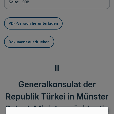
Seite
908
PDF-Version herunterladen
Dokument ausdrucken
II
Generalkonsulat der
Republik Türkei in Münster
Bek. d. Ministerpräsidentin