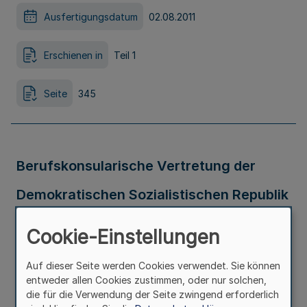
Ausfertigungsdatum
02.08.2011
Erschienen in
Teil 1
Seite
345
Berufskonsularische Vertretung der
Demokratischen Sozialistischen Republik
Sri Lanka in Frankfurt am Main Bek. d.
Cookie-Einstellungen
Ministerpräsidentin – LPA II 1 – 03.32 –
Auf dieser Seite werden Cookies verwendet. Sie können
1/11 v. 5.8.2011
entweder allen Cookies zustimmen, oder nur solchen,
die für die Verwendung der Seite zwingend erforderlich