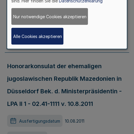
sind. Hier finden Sie die
Datenschutzerklärung
Ausfertigungsdatum
05.08.2011
Nur notwendige Cookies akzeptieren
Erschienen in
Teil 2
Alle Cookies akzeptieren
Seite
345
Honorarkonsulat der ehemaligen
jugoslawischen Republik Mazedonien in
Düsseldorf Bek. d. Ministerpräsidentin -
LPA Il 1 - 02.41-1111 v. 10.8.2011
Ausfertigungsdatum
10.08.2011