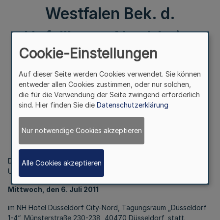
Westfalen Bek. d.
Unfallkasse Nordrhein-
Cookie-Einstellungen
Westfalen v. 15.4.2011
Auf dieser Seite werden Cookies verwendet. Sie können
entweder allen Cookies zustimmen, oder nur solchen,
III.
die für die Verwendung der Seite zwingend erforderlich
sind. Hier finden Sie die
Datenschutzerklärung
X/8. öffentliche Sitzung der Vertreterversammlung der
Unfallkasse Nordrhein-Westfalen
Nur notwendige Cookies akzeptieren
Bek. d. Unfallkasse Nordrhein-Westfalen v. 15.4.2011
Die X/8. öffentliche Sitzung der Vertreterversammlung der
Alle Cookies akzeptieren
Unfallkasse Nordrhein-Westfalen findet am
Mittwoch, den 6. Juli 2011
im NH Hotel Düsseldorf City-Nord, Tagungsraum „Düsseldorf
1-4“, Münsterstraße 230-238, 40470 Düsseldorf, statt.