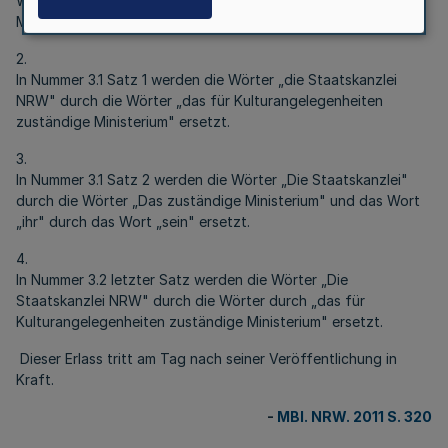
Wörter „das für Kulturangelegenheiten zuständige
Ministerium" ersetzt.
2.
In Nummer 3.1 Satz 1 werden die Wörter „die Staatskanzlei
NRW" durch die Wörter „das für Kulturangelegenheiten
zuständige Ministerium" ersetzt.
3.
In Nummer 3.1 Satz 2 werden die Wörter „Die Staatskanzlei"
durch die Wörter „Das zuständige Ministerium" und das Wort
„ihr" durch das Wort „sein" ersetzt.
4.
In Nummer 3.2 letzter Satz werden die Wörter „Die
Staatskanzlei NRW" durch die Wörter durch „das für
Kulturangelegenheiten zuständige Ministerium" ersetzt.
Dieser Erlass tritt am Tag nach seiner Veröffentlichung in
Kraft.
-
MBl. NRW. 2011 S. 320