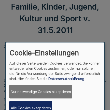
Familie, Kinder, Jugend,
Kultur und Sport v.
31.5.2011
22
Cookie-Einstellungen
NRW Landesprogramm Kultur und Schule
Auf dieser Seite werden Cookies verwendet. Sie können
RdErl. des Ministeriums für Familie, Kinder, Jugend,
entweder allen Cookies zustimmen, oder nur solchen,
Kultur und Sport v. 31.5.2011
die für die Verwendung der Seite zwingend erforderlich
sind. Hier finden Sie die
Datenschutzerklärung
Der RdErl. des Ministerpräsidenten vom 15.3.2007 (MBI. NRW S.
292) , geändert durch RdErl. vom 26.1.2011, (MBI. NRW S. 170)
wird wie folgt geändert:
Nur notwendige Cookies akzeptieren
1.
In Nummer 1 werden die Wörter „die Staatskanzlei" durch die
Alle Cookies akzeptieren