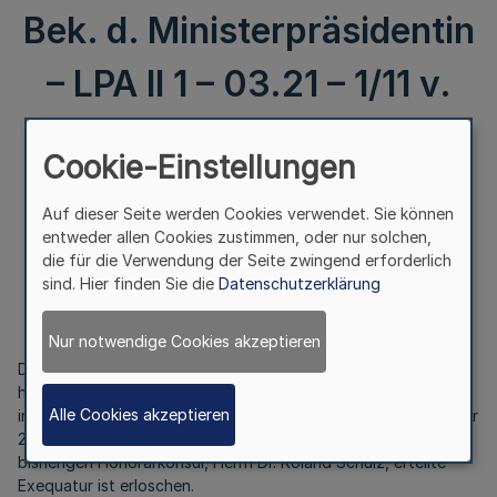
Bek. d. Ministerpräsidentin
– LPA II 1 – 03.21 – 1/11 v.
23.9.2011
Cookie-Einstellungen
Honorarkonsularische Vertretung des Königreichs
Auf dieser Seite werden Cookies verwendet. Sie können
Schweden
entweder allen Cookies zustimmen, oder nur solchen,
in Düsseldorf
die für die Verwendung der Seite zwingend erforderlich
sind. Hier finden Sie die
Datenschutzerklärung
Bek. d. Ministerpräsidentin – LPA II 1 – 03.21 – 1/11
v. 23.9.2011
Nur notwendige Cookies akzeptieren
Die Bundesregierung hat dem zum Leiter der
honorarkonsularischen Vertretung des Königreichs Schweden
Alle Cookies akzeptieren
in Düsseldorf ernannten Herrn Dr. Kai Gruner am 23. September
2011 das Exequatur als Honorarkonsul erteilt. Das dem
bisherigen Honorarkonsul, Herrn Dr. Roland Schulz, erteilte
Exequatur ist erloschen.