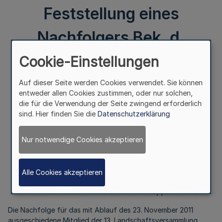
Feststellung eines
Nachfolgers Bek. d.
Landschaftsverbandes
Cookie-Einstellungen
Westfalen-Lippe v.
Auf dieser Seite werden Cookies verwendet. Sie können
entweder allen Cookies zustimmen, oder nur solchen,
die für die Verwendung der Seite zwingend erforderlich
14.10.2011
sind. Hier finden Sie die
Datenschutzerklärung
Nur notwendige Cookies akzeptieren
III.
13. Landschaftsversammlung Westfalen-Lippe
Feststellung eines Nachfolgers
Alle Cookies akzeptieren
Bek. d. Landschaftsverbandes Westfalen-Lippe v. 14.10.2011
Die Nachfolge für das mit Ablauf des 23. November 2011
ausgeschiedene Mitglied der 13. Landschaftsversammlung,