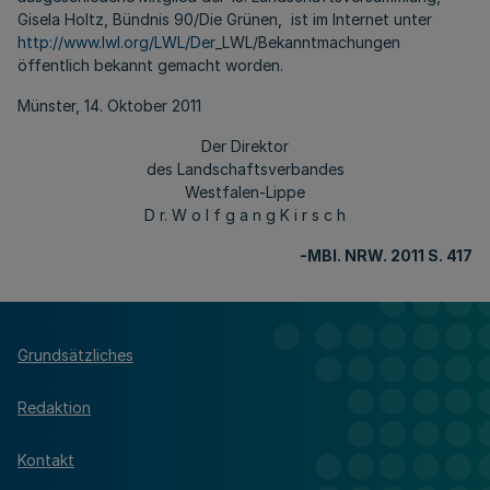
Gisela Holtz, Bündnis 90/Die Grünen, ist im Internet unter
http://www.lwl.org/LWL/Der
_LWL/Bekanntmachungen
öffentlich bekannt gemacht worden.
Münster, 14. Oktober 2011
Der Direktor
des Landschaftsverbandes
Westfalen-Lippe
D r. W o l f g a n g K i r s c h
-MBl
. NRW. 2011 S. 417
Grundsätzliches
Redaktion
Kontakt