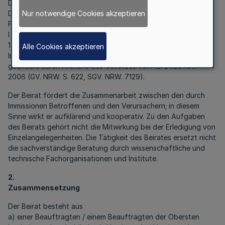
Die Beratung erstreckt sich insbesondere auf die
Nur notwendige Cookies akzeptieren
Durchführung des
Bundes-Immissionsschutzgesetzes
in der
Fassung der Bekanntmachung vom 19. September 2002 (BGBl.
I S. 3622), zuletzt geändert durch Artikel 3 des Gesetzes vom
1. März 2011 (BGBl. I S. 282), und des Landes-
Alle Cookies akzeptieren
Immissionsschutzgesetzes vom 18. März 1975, zuletzt
geändert durch Artikel 3 des Gesetzes vom 12. Dezember
2006 (GV. NRW. S. 622, SGV. NRW. 7129).
Der Beirat fördert die Zusammenarbeit zwischen den durch
Immissionen Betroffenen und den Verursachern; in diesem
Sinne wirkt er aufklärend und kooperativ. Zu den Aufgaben
des Beirats gehört nicht die Mitwirkung bei der Erledigung von
Einzelangelegenheiten. Die Tätigkeit des Beirates ersetzt nicht
die sachverständige Beratung durch wissenschaftliche und
technische Fachorganisationen und Institute.
2.
Zusammensetzung
Der Beirat besteht aus
a) einer Beauftragten / einem Beauftragten der Obersten