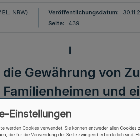
 (MBL. NRW)
Veröffentlichungsdatum
30.11.
Seite
439
I
er die Gewährung von 
n Familienheimen und e
Eigentumswohnungen
e-Einstellungen
gentumssicherungshilf
ite werden Cookies verwendet. Sie können entweder allen Cookies 
hen, die für die Verwendung der Seite zwingend erforderlich sind. Hi