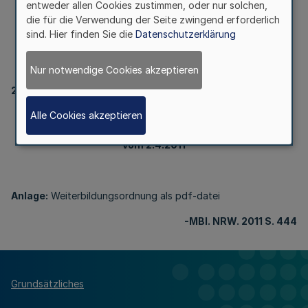
nordrheinischen Ärztinnen
entweder allen Cookies zustimmen, oder nur solchen,
die für die Verwendung der Seite zwingend erforderlich
sind. Hier finden Sie die
Datenschutzerklärung
und Ärzte vom 2.4.2011
Nur notwendige Cookies akzeptieren
21220
Alle Cookies akzeptieren
Weiterbildungsordnung der nordrheinischen Ärztinnen
und Ärzte
vom 2.4.2011
Anlage:
Weiterbildungsordnung als pdf-datei
-MBl
. NRW. 2011 S. 444
Grundsätzliches