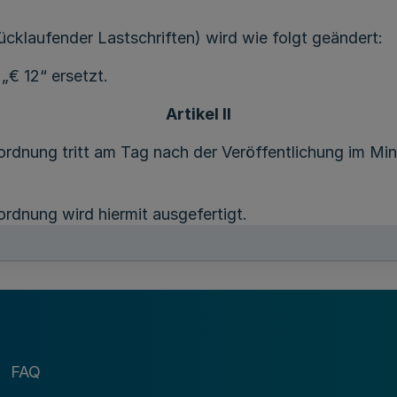
rücklaufender Lastschriften) wird wie folgt geändert:
„€ 12“ ersetzt.
Artikel II
dnung tritt am Tag nach der Veröffentlichung im Minis
dnung wird hiermit ausgefertigt.
Monika K o n i t z e r
Präsidentin
FAQ