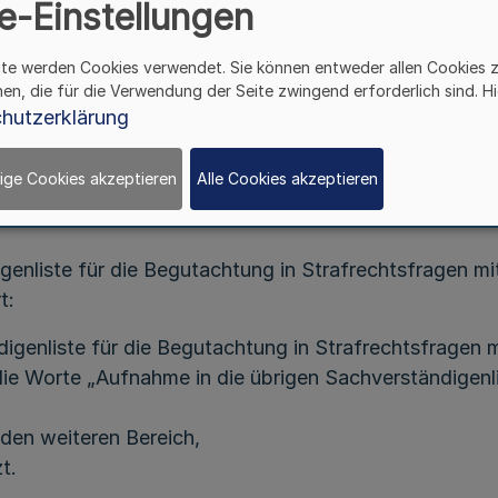
hat die Kammerversammlung der Psychotherapeutenka
e-Einstellungen
er Gebührenordnung vom 12. Dezember 2003 (MBl. NR
lossen:
ite werden Cookies verwendet. Sie können entweder allen Cookies 
hen, die für die Verwendung der Seite zwingend erforderlich sind. Hi
Artikel I
hutzerklärung
Gebührenordnung der Psychotherapeutenkammer Nordr
ige Cookies akzeptieren
Alle Cookies akzeptieren
t am 27. April 2007, (MBl. NRW. 2007 S. 505) wird wi
digenliste für die Begutachtung in Strafrechtsfragen 
t:
igenliste für die Begutachtung in Strafrechtsfragen
ie Worte „Aufnahme in die übrigen Sachverständigen
eden weiteren Bereich,
t.