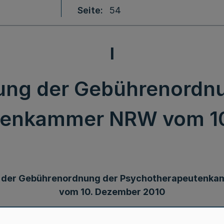
Seite
54
I
ung der Gebührenordnu
tenkammer NRW vom 10
 der Gebührenordnung der Psychotherapeutenk
vom 10. Dezember 2010
rG) vom 9. Mai 2000 (GV. NRW. S. 403), zuletzt geän