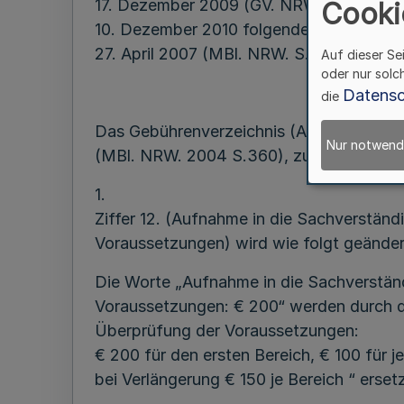
17. Dezember 2009 (GV. NRW. S. 863), 
Cooki
10. Dezember 2010 folgende Änderung d
27. April 2007 (MBl. NRW. S. 505) besch
Auf dieser Se
oder nur solc
Datensc
die
Das Gebührenverzeichnis (Anlage zur 
Nur notwend
(MBl. NRW. 2004 S.360), zuletzt geänder
1.
Ziffer 12. (Aufnahme in die Sachverstän
Voraussetzungen) wird wie folgt geänder
Die Worte „Aufnahme in die Sachverständ
Voraussetzungen: € 200“ werden durch d
Überprüfung der Voraussetzungen:
€ 200 für den ersten Bereich, € 100 für j
bei Verlängerung € 150 je Bereich “ ersetz