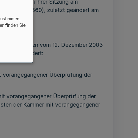
mmer NRW in ihrer Sitzung am
W. 2004 S.360), zuletzt geändert am
zustimmen,
er finden Sie
hein-Westfalen vom 12. Dezember 2003
e folgt geändert:
mit vorangegangener Überprüfung der
 mit vorangegangener Überprüfung der
listen der Kammer mit vorangegangener