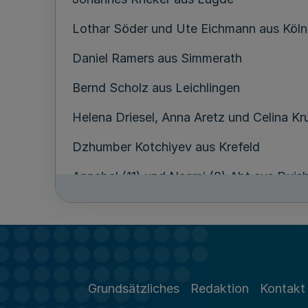
Lothar Söder und Ute Eichmann aus Köln
Daniel Ramers aus Simmerath
Bernd Scholz aus Leichlingen
Helena Driesel, Anna Aretz und Celina K
Dzhumber Kotchiyev aus Krefeld
Annabel (11) und Naemi (8) Abt aus Duis
Thomas Meier aus Rietberg und Stefan 
Polizeihauptkommissar Klaus Tintrup au
Jens Forster aus Bonn und seine Mutter A
Grundsätzliches
Redaktion
Kontakt
Polizeikommissar Tim Farwick aus Essen