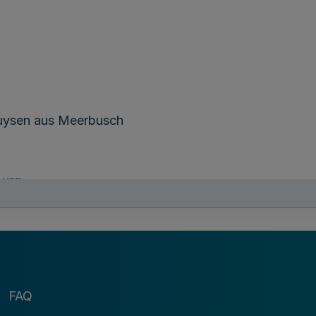
ruysen aus Meerbusch
burg
Janus aus Schloss Holte-Stukenbrock
s Bochum
ngelika Forster aus St. Augustin
FAQ
, Polizeikommissar Sven Oblau aus Essen und Polize