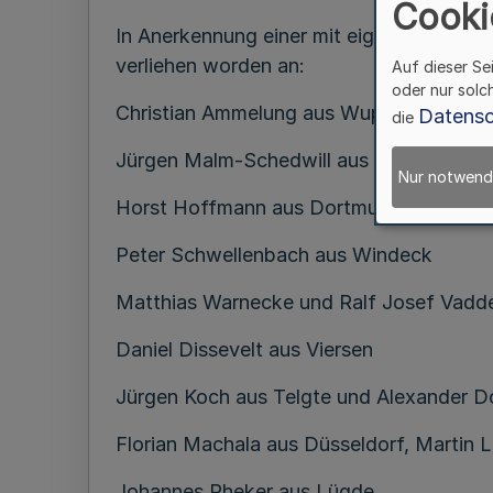
Cooki
In Anerkennung einer mit eigener Lebens
verliehen worden an:
Auf dieser Se
oder nur solc
Christian Ammelung aus Wuppertal und
Datensc
die
Jürgen Malm-Schedwill aus Lüdinghaus
Nur notwend
Horst Hoffmann aus Dortmund
Peter Schwellenbach aus Windeck
Matthias Warnecke und Ralf Josef Vadd
Daniel Dissevelt aus Viersen
Jürgen Koch aus Telgte und Alexander 
Florian Machala aus Düsseldorf, Martin L
Johannes Rheker aus Lügde