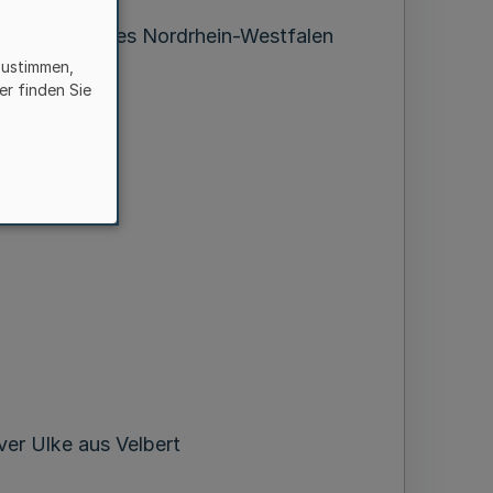
ille des Landes Nordrhein-Westfalen
zustimmen,
er finden Sie
ver Ulke aus Velbert