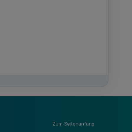
Zum Seitenanfang
ikommissar Benjamin Beckord aus Borken