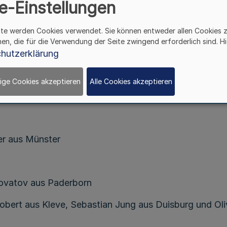
e-Einstellungen
gefahr verbundenen Rettungstat ist die Rettungsmeda
ite werden Cookies verwendet. Sie können entweder allen Cookies 
hen, die für die Verwendung der Seite zwingend erforderlich sind. Hi
 Murat Hamann aus Neuenhaus
hutzerklärung
en und Marco Krampe aus Dülmen
ige Cookies akzeptieren
Alle Cookies akzeptieren
er aus Münster
Dovatov aus Paderborn
obert aus Kleve, Sebastian Jung aus Duisburg und Oli