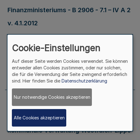
Finanzministeriums - B 2906 - 7.1 – IV A 2
v. 4.1.2012
Ausfertigungsdatum
04.01.2012
Cookie-Einstellungen
Erschienen in
Teil 2
Auf dieser Seite werden Cookies verwendet. Sie können
entweder allen Cookies zustimmen, oder nur solchen,
die für die Verwendung der Seite zwingend erforderlich
Seite
27
sind. Hier finden Sie die
Datenschutzerklärung
Nur notwendige Cookies akzeptieren
2. Satzung zur Änderung der Satzung
des Zweckverbandes Studieninstitut für
Alle Cookies akzeptieren
kommunale Verwaltung Westfalen-Lippe