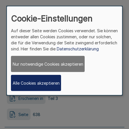
Sitzung der Verbandsversammlung des
Cookie-Einstellungen
Zweckverbandes Verkehrsverbund
Auf dieser Seite werden Cookies verwendet. Sie können
entweder allen Cookies zustimmen, oder nur solchen,
Rhein-Ruhr (VRR) am Donnerstag,
die für die Verwendung der Seite zwingend erforderlich
sind. Hier finden Sie die
Datenschutzerklärung
27.9.2012 Bek . d. Zweckverbandes
Nur notwendige Cookies akzeptieren
Verkehrsverbund Rhein-Ruhr v. 14.9.2012
Ausfertigungsdatum
14.09.2012
Alle Cookies akzeptieren
Erschienen in
Teil 3
Seite
638