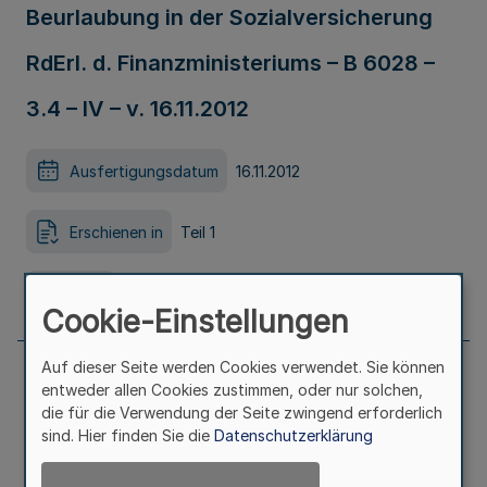
Beurlaubung in der Sozialversicherung
RdErl. d. Finanzministeriums – B 6028 –
3.4 – IV – v. 16.11.2012
Ausfertigungsdatum
16.11.2012
Erschienen in
Teil 1
Seite
704
Cookie-Einstellungen
Auf dieser Seite werden Cookies verwendet. Sie können
entweder allen Cookies zustimmen, oder nur solchen,
Verbot von Vereinen Verbot des Vereins
die für die Verwendung der Seite zwingend erforderlich
sind. Hier finden Sie die
Datenschutzerklärung
&quot;Kameradschaft Walter