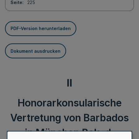
Seite
225
PDF-Version herunterladen
Dokument ausdrucken
II
Honorarkonsularische
Vertretung von Barbados
in München Bek. d.