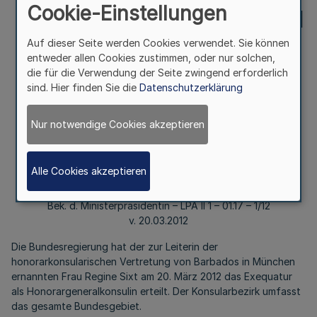
Cookie-Einstellungen
Ministerpräsidentin – LPA II
Auf dieser Seite werden Cookies verwendet. Sie können
1 – 01.17 – 1/12 v.
entweder allen Cookies zustimmen, oder nur solchen,
die für die Verwendung der Seite zwingend erforderlich
20.03.2012
sind. Hier finden Sie die
Datenschutzerklärung
Nur notwendige Cookies akzeptieren
II.
Honorarkonsularische Vertretung von Barbados in
Alle Cookies akzeptieren
München
Bek. d. Ministerpräsidentin – LPA II 1 – 01.17 – 1/12
v. 20.03.2012
Die Bundesregierung hat der zur Leiterin der
honorarkonsularischen Vertretung von Barbados in München
ernannten Frau Regine Sixt am 20. März 2012 das Exequatur
als Honorargeneralkonsulin erteilt. Der Konsularbezirk umfasst
das gesamte Bundesgebiet.