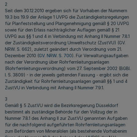
2
Seit dem 30.12.2010 ergeben sich für Vorhaben der Nummern
19.3 bis 19.9 der Anlage 1 UVPG die Zuständigkeitsregelungen
für Planfeststellung und Plangenehmigung gemäß § 20 UVPG
sowie für den Erlass nachträglicher Auflagen gemäß § 21
UVPG aus §§ 1 und 4 in Verbindung mit Anhang II Nummer 7.8.1
der Zuständigkeitsverordnung Umweltschutz (ZustVU) (GV.
NRW. S. 662), zuletzt geändert durch Verordnung vom 21.
Dezember 2010 (
GV. NRW. S. 700
). Für Verwaltungsaufgaben
nach der Verordnung über Rohrfernleitungsanlagen
(Rohrfernleitungsverordnung) vom 27. September 2002 (BGBl.
I. S. 3809) - in der jeweils geltenden Fassung - ergibt sich die
Zuständigkeit für Rohrfernleitungsanlagen gemäß §§ 1 und 4
ZustVU in Verbindung mit Anhang II Nummer 7.9.1.
3
Gemäß § 5 ZustVU wird die Bezirksregierung Düsseldorf
bestimmt als zuständige Behörde für den Vollzug der in
Nummer 7.8.1 des Anhang II zur ZustVU genannten Aufgaben
für die nachfolgend aufgeführten Rohrfernleitungsanlagen
zum Befördern von Mineralölen (als bestehende Vorhabenim