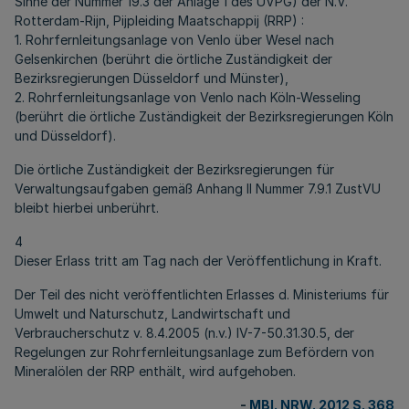
Sinne der Nummer 19.3 der Anlage 1 des UVPG) der N.V.
Rotterdam-Rijn, Pijpleiding Maatschappij (RRP) :
1. Rohrfernleitungsanlage von Venlo über Wesel nach
Gelsenkirchen (berührt die örtliche Zuständigkeit der
Bezirksregierungen Düsseldorf und Münster),
2. Rohrfernleitungsanlage von Venlo nach Köln-Wesseling
(berührt die örtliche Zuständigkeit der Bezirksregierungen Köln
und Düsseldorf).
Die örtliche Zuständigkeit der Bezirksregierungen für
Verwaltungsaufgaben gemäß Anhang II Nummer 7.9.1 ZustVU
bleibt hierbei unberührt.
4
Dieser Erlass tritt am Tag nach der Veröffentlichung in Kraft.
Der Teil des nicht veröffentlichten Erlasses d. Ministeriums für
Umwelt und Naturschutz, Landwirtschaft und
Verbraucherschutz v. 8.4.2005 (n.v.) IV-7-50.31.30.5, der
Regelungen zur Rohrfernleitungsanlage zum Befördern von
Mineralölen der RRP enthält, wird aufgehoben.
-
MBl. NRW. 2012 S. 368