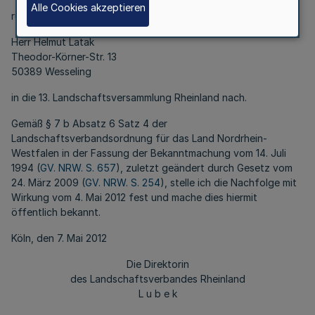
Alle Cookies akzeptieren
rückt als Nachfolger aus der Reserveliste der SPD
Herr Helmut Latak
Theodor-Körner-Str. 13
50389 Wesseling
in die 13. Landschaftsversammlung Rheinland nach.
Gemäß § 7 b Absatz 6 Satz 4 der
Landschaftsverbandsordnung für das Land Nordrhein-
Westfalen in der Fassung der Bekanntmachung vom 14. Juli
1994 (
GV. NRW. S. 657
), zuletzt geändert durch Gesetz vom
24. März 2009 (
GV. NRW. S. 254
), stelle ich die Nachfolge mit
Wirkung vom 4. Mai 2012 fest und mache dies hiermit
öffentlich bekannt.
Köln, den 7. Mai 2012
Die Direktorin
des Landschaftsverbandes Rheinland
L u b e k