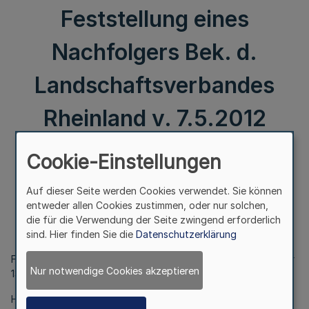
Feststellung eines
Nachfolgers Bek. d.
Landschaftsverbandes
Rheinland v. 7.5.2012
Cookie-Einstellungen
II.
13. Landschaftsversammlung Rheinland 2009 - 2014;
Auf dieser Seite werden Cookies verwendet. Sie können
Feststellung eines Nachfolgers
entweder allen Cookies zustimmen, oder nur solchen,
die für die Verwendung der Seite zwingend erforderlich
Bek. d. Landschaftsverbandes Rheinland v. 7.5.2012
sind. Hier finden Sie die
Datenschutzerklärung
Für das mit Wirkung vom 1.5.2012 ausgeschiedene Mitglied der
Nur notwendige Cookies akzeptieren
13. Landschaftsversammlung Rheinland
Herr Jens Bröker, SPD