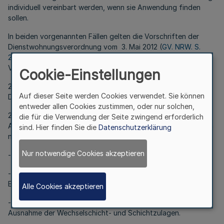
individuell vereinbart werden, wenn sie Anwendung finden
sollen.
In beiden vorgenannten Fällen gelten die Vorschriften der
Dienstwohnungsverordnung vom 3. Mai 2012 (
GV. NRW. S.
201
) sinngemäß, soweit sich aus den nachstehenden
Vorschriften nichts Abweichendes ergibt.
Cookie-Einstellungen
2
Auf dieser Seite werden Cookies verwendet. Sie können
Dienstwohnungsvergütung
entweder allen Cookies zustimmen, oder nur solchen,
2.1
die für die Verwendung der Seite zwingend erforderlich
Als monatlicher Bruttodienstbezug gilt bei Tarifbeschäftigten
sind. Hier finden Sie die
Datenschutzerklärung
nach dem TV-L sowie dem TV-L-Forst:
Nur notwendige Cookies akzeptieren
- das Tabellenentgelt,
- die als Besitzstandszulage fortgezahlten kinderbezogenen
Entgeltbestandteile und
Alle Cookies akzeptieren
- die in Monatsbeträgen festgelegten tariflichen Zulagen mit
Ausnahme der Wechselschicht- und Schichtzulagen.