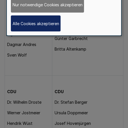
Nur notwendige Cookies akzeptieren
SPD
SPD
Prof. Dr. Rainer
Norbert Römer
Bovermann
Alle Cookies akzeptieren
Marc Herter
Inge Howe
Günter Garbrecht
Dagmar Andres
Britta Altenkamp
Sven Wolf
CDU
CDU
Dr. Wilhelm Droste
Dr. Stefan Berger
Werner Jostmeier
Ursula Doppmeier
Hendrik Wüst
Josef Hovenjürgen