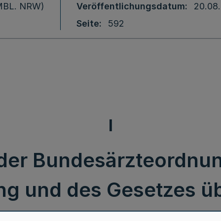
 (MBL. NRW)
Veröffentlichungsdatum
20.08
Seite
592
I
der Bundesärzteordnun
g und des Gesetzes ü
e RdErl. d. Ministerium