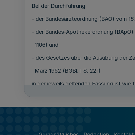
Bei der Durchführung
- der Bundesärzteordnung (BÄO) vom 16. A
- der Bundes-Apothekerordnung (BApO) v
1106) und
- des Gesetzes über die Ausübung der Z
März 1952 (BGBl. I S. 221)
in der jeweils geltenden Fassung ist wie f
1
Erteilung der Approbation an Persone
Grundsätzliches
Redaktion
Kontakt