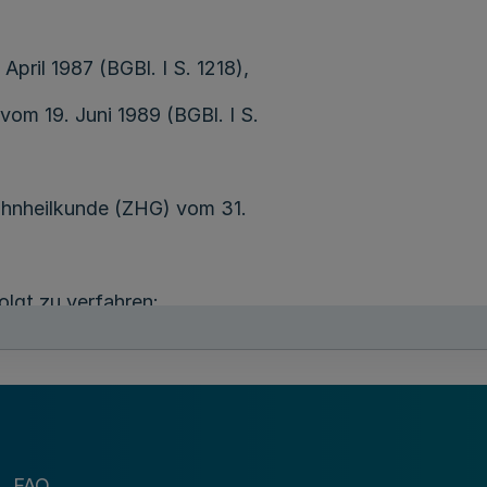
pril 1987 (BGBl. I S. 1218),
om 19. Juni 1989 (BGBl. I S.
ahnheilkunde (ZHG) vom 31.
olgt zu verfahren:
A
Erteilung der Approbation
n, die ihre Ausbildung in der Bundesrepublik Deut
FAQ