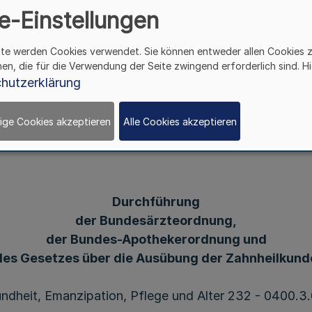
e-Einstellungen
flege und Alter 232 - 
ite werden Cookies verwendet. Sie können entweder allen Cookies 
hen, die für die Verwendung der Seite zwingend erforderlich sind. Hi
0430.2 - v.20.7.2012
hutzerklärung
ige Cookies akzeptieren
Alle Cookies akzeptieren
Durchführung
der Bundesärzteordnung,
der Bundes-Apothekerordnung und
des Gesetzes über die Ausübung der Zahnheilkund
undheit, Emanzipation, Pflege und Alter 232 - 0400.3