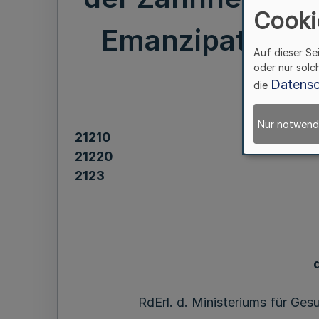
Cooki
Emanzipation, P
Auf dieser Se
oder nur solc
Datensc
die
Nur notwend
21210
21220
2123
RdErl. d. Ministeriums für Ges