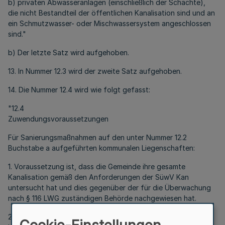
b) privaten Abwasseranlagen (einschließlich der Schächte),
die nicht Bestandteil der öffentlichen Kanalisation sind und an
ein Schmutzwasser- oder Mischwassersystem angeschlossen
sind."
b) Der letzte Satz wird aufgehoben.
13. In Nummer 12.3 wird der zweite Satz aufgehoben.
14. Die Nummer 12.4 wird wie folgt gefasst:
"12.4
Zuwendungsvoraussetzungen
Für Sanierungsmaßnahmen auf den unter Nummer 12.2
Buchstabe a aufgeführten kommunalen Liegenschaften:
1. Voraussetzung ist, dass die Gemeinde ihre gesamte
Kanalisation gemäß den Anforderungen der SüwV Kan
untersucht hat und dies gegenüber der für die Überwachung
nach § 116 LWG zuständigen Behörde nachgewiesen hat.
2. Es muss ein gültiges Abwasserbeseitigungskonzept (ABK)