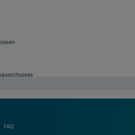
hüssen
gsausschusses
ür das Haushaltsjahr 2011 des Landschaftsverbandes 
der LVR-Direktorin
 des Landschaftsverbandes Rheinland
FAQ
n der Ausgleichsabgabe an die örtlichen Fürsorgestel