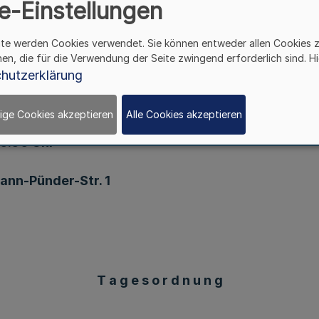
e-Einstellungen
v. 7.12.2012
ite werden Cookies verwendet. Sie können entweder allen Cookies 
hen, die für die Verwendung der Seite zwingend erforderlich sind. Hi
hutzerklärung
ammlung Rheinland findet
ige Cookies akzeptieren
Alle Cookies akzeptieren
10.00 Uhr
ann-Pünder-Str. 1
T a g e s o r d n u n g