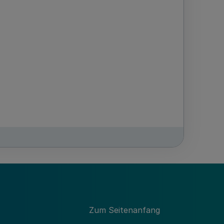
Rheinland, Beschluss über die Verwendung
Zum Seitenanfang
len im Rheinland für das Jahr 2013