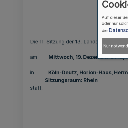
Cooki
Auf dieser Se
oder nur solc
Datensc
die
Die 11. Sitzung der 13. Landschaftsvers
Nur notwend
am
Mittwoch, 19. Dezember 2012, 
in
Köln-Deutz, Horion-Haus, Herm
Sitzungsraum: Rhein
statt.