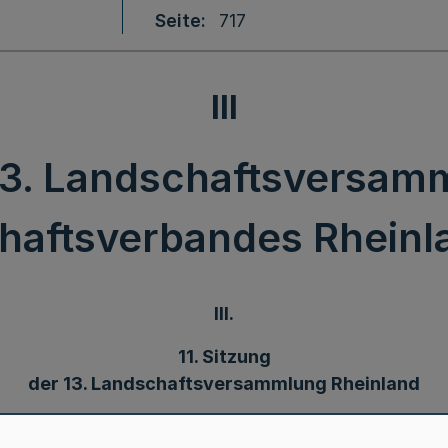
Seite
717
III
 13. Landschaftsversa
haftsverbandes Rheinla
III.
11. Sitzung
der 13. Landschaftsversammlung Rheinland
Bek. d. Landschaftsverbandes Rheinland