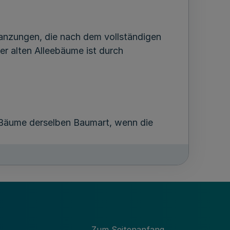
anzungen, die nach dem vollständigen
r alten Alleebäume ist durch
 Bäume derselben Baumart, wenn die
d alle Möglichkeiten zum Erhalt des
tragstellern Einschätzung der Untere
Zum Seitenanfang