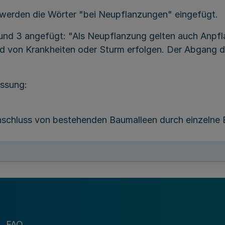
werden die Wörter "bei Neupflanzungen" eingefügt.
und 3 angefügt: "Als Neupflanzung gelten auch Anpfl
d von Krankheiten oder Sturm erfolgen. Der Abgang de
assung:
nschluss von bestehenden Baumalleen durch einzelne
ichtbarer Schäden am Stamm unmittelbar bevorsteht un
Einschätzung eines Sachverständigen (bei privaten An
FAQ