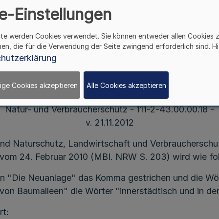
e-Einstellungen
ite werden Cookies verwendet. Sie können entweder allen Cookies 
hen, die für die Verwendung der Seite zwingend erforderlich sind. Hi
Richtlinien
hutzerklärung
 zur Anpflanzung von neuen und Ergänzung besteh
ige Cookies akzeptieren
Alle Cookies akzeptieren
l. d. Ministeriums für Klimaschutz, Umwelt, Landwirtsc
Natur- und Verbraucherschutz - 111-2-43.00.00.18 -
v. 21.11.2012
 und Naturschutz, Landwirtschaft und Verbrauchersch
 vom 24. Februar 2010 (MBI. NRW S. 203) wird wie fo
n "Die Neuanlage" das Komma gestrichen und die Wört
on Baumalleen" die Wörter "innerstädtisch und in der
rt: