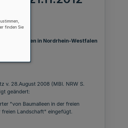
zustimmen,
er finden Sie
ender Alleen in Nordrhein-Westfalen
haft,
utz v. 28.August 2008 (MBI. NRW S.
lgt geändert:
er "von Baumalleen in der freien
 freien Landschaft" eingefügt.