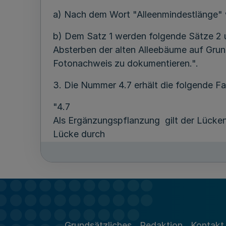
a) Nach dem Wort "Alleenmindestlänge" 
b) Dem Satz 1 werden folgende Sätze 2 
Absterben der alten Alleebäume auf Grun
Fotonachweis zu dokumentieren.".
3. Die Nummer 4.7 erhält die folgende F
"4.7
Als Ergänzungspflanzung gilt der Lücke
Lücke durch
- natürlichen Abgang entstanden ist oder
- das Absterben aufgrund erheblicher, s
Baumes ausgeschöpft wurden.
Ein Fotonachweis und eine gutachtliche 
Grundsätzliches
Redaktion
Kontakt