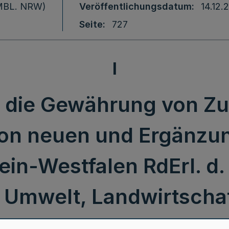
 (MBL. NRW)
Veröffentlichungsdatum
14.12.
Seite
727
I
er die Gewährung von 
on neuen und Ergänzu
ein-Westfalen RdErl. d.
 Umwelt, Landwirtschaf
utz - 111-2-43.00.00.18 