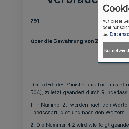
Cooki
791
Auf dieser Se
oder nur solc
Datensc
die
über die Gewährung von Zuwendungen
Nur notwend
RdEr
Der RdErl. des Ministeriums für Umwelt
504), zuletzt geändert durch Runderlass
1. In Nummer 2.1 werden nach den Wörter
Landschaft, die" und nach den Wörtern "v
2. Die Nummer 4.2 wird wie folgt geände