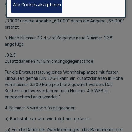
Angabe „50.000“ ersetzt.
Alle Cookies akzeptieren
b) In Satz 2 werden die Angabe „3.000“ durch die Angabe
„3.300“ und die Angabe „60.000“ durch die Angabe „65.000“
ersetzt.
3. Nach Nummer 3.2.4 wird folgende neue Nummer 3.2.5
angefügt:
„3.2.5
Zusatzdarlehen für Einrichtungsgegenstände
Für die Erstausstattung eines Wohnheimplatzes mit festen
Einbauten gemäß DIN 276-1 kann ein Zusatzdarlehen in Höhe
von maximal 3.500 Euro pro Platz gewährt werden. Das
Kosten- nachweisverfahren nach Nummer 4.5 WFB ist
entsprechend anzuwenden.“
4. Nummer 5 wird wie folgt geändert:
a) Buchstabe a) wird wie folgt neu gefasst:
„a) Für die Dauer der Zweckbindung ist das Baudarlehen bei