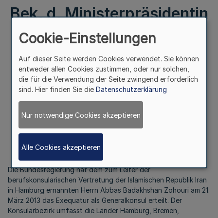
Bek. d. Ministerpräsidentin
– LPA II 1 – 02.04 – 1/13 v.
Cookie-Einstellungen
10.4.2013
Auf dieser Seite werden Cookies verwendet. Sie können
entweder allen Cookies zustimmen, oder nur solchen,
die für die Verwendung der Seite zwingend erforderlich
sind. Hier finden Sie die
Datenschutzerklärung
II.
Berufskonsularische Vertretung
Nur notwendige Cookies akzeptieren
der Islamischen Republik Iran in Hamburg
Bek. d. Ministerpräsidentin – LPA II 1 – 02.04 – 1/13
Alle Cookies akzeptieren
v. 10.4.2013
Die Bundesregierung hat dem zum Leiter der
berufskonsularischen Vertretung der Islamischen Republik Iran
in Hamburg ernannten Herrn Abbas Badakhshan Zohouri am 21.
März 2013 das Exequatur als Generalkonsul erteilt. Der
Konsularbezirk umfasst die Länder Hamburg, Bremen,