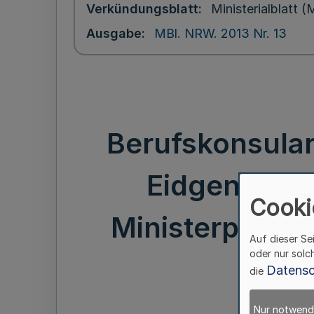
Verkündungsblatt
Ministerialblatt
Ausgabe
MBl. NRW. 2013 Nr. 13
Berufskonsular
Eidgenossen
Cooki
Ministerpräsiden
Auf dieser Se
oder nur solc
Datensc
die
Nur notwend