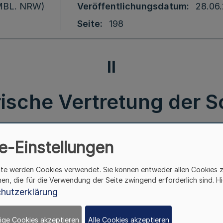
 (MBL. NRW)
Veröffentlichungsdatum
28.06
Seite
198
II
ische Vertretung der 
schaft in Frankfurt am 
e-Einstellungen
tin – LPA II 1 – 03.22 –
ite werden Cookies verwendet. Sie können entweder allen Cookies 
hen, die für die Verwendung der Seite zwingend erforderlich sind. Hi
hutzerklärung
II.
ige Cookies akzeptieren
Alle Cookies akzeptieren
Berufskonsularische Vertretung