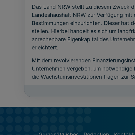
Das Land NRW stellt zu diesem Zweck d
Landeshaushalt NRW zur Verfügung mit d
Bestimmungen einzurichten. Dieser hat d
stellen. Hierbei handelt es sich um langfr
anrechenbare Eigenkapital des Unterneh
erleichtert.
Mit dem revolvierenden Finanzierungsin
Unternehmen vergeben, um notwendige I
die Wachstumsinvestitionen tragen zur S
Das Land gewährt nach Maßgabe dieser R
Finanzierungsinstruments.
Ein Anspruch der NRW.BANK auf Gewährun
ihres pflichtgemäßen Ermessens im Rahm
2
Grundsätzliches
Redaktion
Kontakt