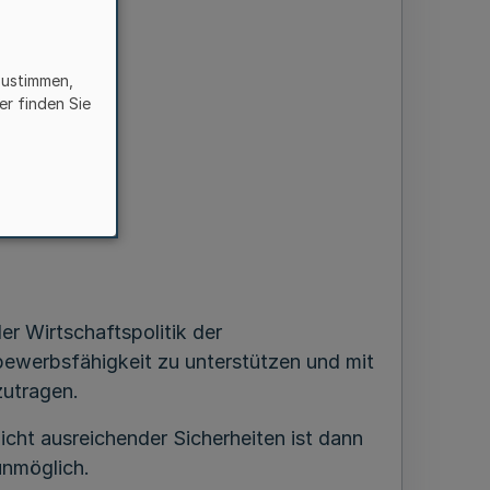
zustimmen,
er finden Sie
e,
er Wirtschaftspolitik der
bewerbsfähigkeit zu unterstützen und mit
zutragen.
nicht ausreichender Sicherheiten ist dann
unmöglich.