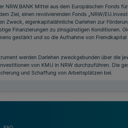
er NRW.BANK Mittel aus dem Europäischen Fonds für
em Ziel, einen revolvierenden Fonds „NRW/EU.Investi
en Zweck, eigenkapitalähnliche Darlehen zur Förderun
istige Finanzierungen zu zinsgünstigen Konditionen. Gl
mens gestärkt und so die Aufnahme von Fremdkapita
strument werden Darlehen zweckgebunden über die je
nvestitionen von KMU in NRW durchzuführen. Die ges
icherung und Schaffung von Arbeitsplätzen bei.
ichtlinien und den Verwaltungsvorschriften zu § 44
g der Zuwendung besteht nicht, vielmehr entscheide
en der verfügbaren Haushaltsmittel.
FAQ