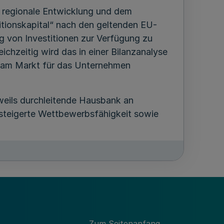
 regionale Entwicklung und dem
tionskapital“ nach den geltenden EU-
g von Investitionen zur Verfügung zu
eichzeitig wird das in einer Bilanzanalyse
l am Markt für das Unternehmen
weils durchleitende Hausbank an
teigerte Wettbewerbsfähigkeit sowie
 LHO Zuwendungen für die Dotierung des
t die Bewilligungsbehörde aufgrund
Zum Seitenanfang