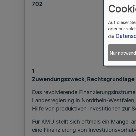
702
Cooki
Auf dieser Se
oder nur solc
Datensc
die
R
Nur notwend
1
Zuwendungszweck, Rechtsgrundlage
Das revolvierende Finanzierungsinstrumen
Landesregierung in Nordrhein-Westfalen,
Hilfe von produktiven Investitionen zur 
Für KMU stellt sich oftmals ein Mangel an
eine Finanzierung von Investitionsvorhab