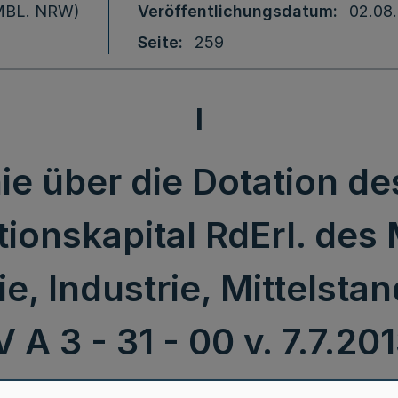
 (MBL. NRW)
Veröffentlichungsdatum
02.08
Seite
259
I
nie über die Dotation d
ionskapital RdErl. des 
ie, Industrie, Mittelst
V A 3 - 31 - 00 v. 7.7.20