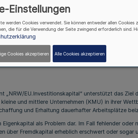
e-Einstellungen
Richtlinie über die
ite werden Cookies verwendet. Sie können entweder allen Cookies 
Dotation des Fonds NRW/EU.Investitionskapital
hen, die für die Verwendung der Seite zwingend erforderlich sind. Hi
hutzerklärung
dErl. des Ministeriums für Wirtschaft, Energie, Industri
Mittelstand und Handwerk - IV A 3 - 31 - 00
ige Cookies akzeptieren
Alle Cookies akzeptieren
v. 7.7.2013
t „NRW/EU.Investitionskapital“ unterstützt das Ziel d
 kleine und mittlere Unternehmen (KMU) in ihrer Wett
Schaffung und Erhaltung dauerhafter Arbeitsplätze bei
 Eigenkapital als Problem dar. Im Fall fehlender oder 
en über Fremdkapital erheblich erschwert oder sogar 