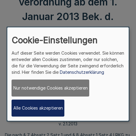
verordnung ab dem 1.
Januar 2013 Bek. d.
Finanzministeriums B
Cookie-Einstellungen
2906 - 7.1 – IV A 2 v.
Auf dieser Seite werden Cookies verwendet. Sie können
2.1.2013
entweder allen Cookies zustimmen, oder nur solchen,
die für die Verwendung der Seite zwingend erforderlich
sind. Hier finden Sie die
Datenschutzerklärung
II.
Nur notwendige Cookies akzeptieren
Sachbezugswerte
nach der Sozialversicherungsentgeltverordnung
ab dem 1. Januar 2013
Alle Cookies akzeptieren
Bek. d. Finanzministeriums B 2906 - 7.1 – IV A 2
v. 2.1.2013
Die nach § 7 Absatz 2 Satz 1 und § 8 Absatz 1 Satz 4 LRKG zu