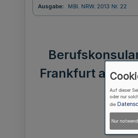
Ausgabe
MBl. NRW. 2013 Nr. 22
Berufskonsular
Frankfurt am Main
Cooki
Auf dieser Se
oder nur solc
Datensc
die
Nur notwend