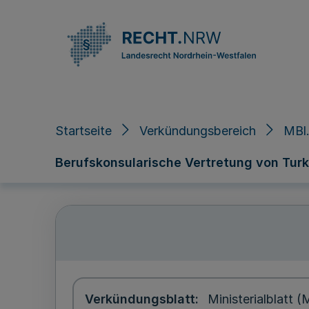
Direkt zum Inhalt
Startseite
Verkündungsbereich
MBl
Berufskonsularische Vertretung von Turkme
Verkündungsblatt
Ministerialblatt