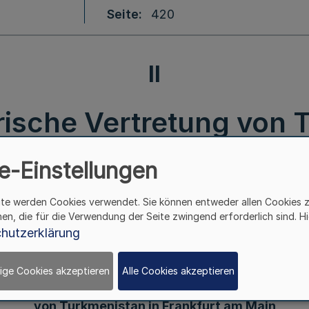
Seite
420
II
ische Vertretung von 
 Bek. d. Ministerpräsid
e-Einstellungen
03.5101/13 v. 8.8.2013
ite werden Cookies verwendet. Sie können entweder allen Cookies 
hen, die für die Verwendung der Seite zwingend erforderlich sind. Hi
hutzerklärung
II.
ige Cookies akzeptieren
Alle Cookies akzeptieren
Berufskonsularische Vertretung
von Turkmenistan in Frankfurt am Main