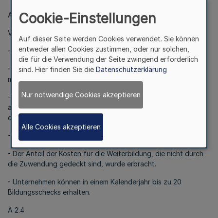
Cookie-Einstellungen
A 2.3.1
Voraussetzungen:
Auf dieser Seite werden Cookies verwendet. Sie können
entweder allen Cookies zustimmen, oder nur solchen,
- Vorlage des Originalbildungsschecks.
die für die Verwendung der Seite zwingend erforderlich
- Auf dem Bildungsscheck ist der Antragstellende als
sind. Hier finden Sie die
Datenschutzerklärung
möglicher Anbieter vermerkt.
Nur notwendige Cookies akzeptieren
- Die Weiterbildung muss den auf dem Bildungsscheck
aufgeführten Inhalt der Bildungsmaßnahme abdecken und für
die dort namentlich benannte Person erbracht werden.
Alle Cookies akzeptieren
- Die Beratung in der Beratungsstelle erfolgte vor Kursbeginn.
- Der Anteil der Kosten für die Weiterbildung, die nicht durch
die Zuwendung gedeckt sind, wurde erbracht.
- Unternehmen können in einem Kalenderjahr bis zu 20
Bildungsschecks erhalten.
A 2.4