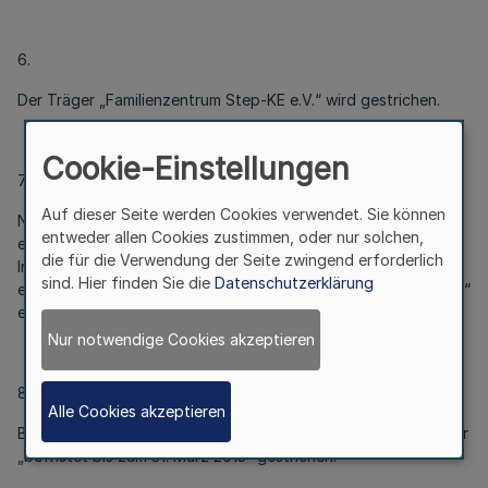
6.
Der Träger „Familienzentrum Step-KE e.V.“ wird gestrichen.
Cookie-Einstellungen
7.
Auf dieser Seite werden Cookies verwendet. Sie können
Nach dem Träger „Filmothek der Jugend Nordrhein-Westfalen
entweder allen Cookies zustimmen, oder nur solchen,
e.V.“ wird der Träger „FÖRDERVEREIN BEGEGNUNGEN 2005
die für die Verwendung der Seite zwingend erforderlich
Internationaler Jugendaustausch und Jugendförderung Köln
sind. Hier finden Sie die
Datenschutzerklärung
e.V., Sitz Köln (am 16.8.2013) befristet bis zum 31. August 2016“
eingefügt.
Nur notwendige Cookies akzeptieren
8.
Alle Cookies akzeptieren
Bei dem Träger „Fröbel Rhein-Ruhr gGmbH“ werden die Wörter
„befristet bis zum 31. März 2013“ gestrichen.