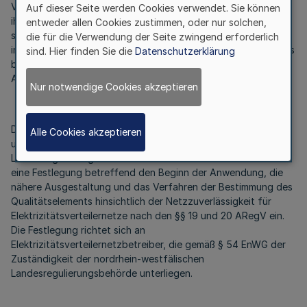
Vergleich zum Durchschnitt einen Bonus oder einen Malus auf
Auf dieser Seite werden Cookies verwendet. Sie können
ihre Erlösobergrenze. Die Höhe des Bonus oder Malus ergibt
entweder allen Cookies zustimmen, oder nur solchen,
sich aus der Abweichung zwischen einer erfassten,
die für die Verwendung der Seite zwingend erforderlich
individuellen Kennzahl, die die Versorgungsqualität des Netzes
sind. Hier finden Sie die
Datenschutzerklärung
beschreibt, und dem errechneten Referenzwert.
Ausschlaggebend ist die Netzqualität der letzten Jahre.
Nur notwendige Cookies akzeptieren
Das Ministerium für Wirtschaft, Energie, Industrie, Mittelstand
Alle Cookies akzeptieren
und Handwerk des Landes Nordrhein-Westfalen als
Landesregulierungsbehörde leitet daher ein Verfahren über
eine Festlegung betreffend den Beginn der Anwendung, die
nähere Ausgestaltung und das Verfahren der Bestimmung des
Qualitätselements hinsichtlich der Netzzuverlässigkeit für
Elektrizitätsverteilernetze nach den §§ 19 und 20 ARegV ein.
Die Festlegung richtet sich an
Elektrizitätsverteilernetzbetreiber, die gemäß § 54 EnWG der
Zuständigkeit der nordrhein-westfälischen
Landesregulierungsbehörde unterliegen.