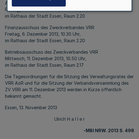
Ausschuss für Investitionen und Finanzen der VRR AöR
Freitag, 6. Dezember 2013, 10.00 Uhr,
im Rathaus der Stadt Essen, Raum 2.20
Finanzausschuss des Zweckverbandes VRR
Freitag, 6. Dezember 2013, 10.30 Uhr,
im Rathaus der Stadt Essen, Raum 2.20
Betriebsausschuss des Zweckverbandes VRR
Mittwoch, 11. Dezember 2013, 10.50 Uhr,
im Rathaus der Stadt Essen, Raum 2.17
Die Tagesordnungen für die Sitzung des Verwaltungsrates der
VRR AöR und für die Sitzung der Verbandsversammlung des
ZV VRR am 11. Dezember 2013 werden in Kürze öffentlich
bekannt gemacht.
Essen, 13. November 2013
Ulrich H a l l e r
-MBl NRW. 2013 S. 498