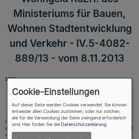
Ministeriums für Bauen,
Wohnen Stadtentwicklung
und Verkehr - IV.5-4082-
889/13 - vom 8.11.2013
2374
Cookie-Einstellungen
Wohngeld
RdErl. des Ministeriums für Bauen, Wohnen
Stadtentwicklung und Verkehr - IV.5-4082-889/13 -
Auf dieser Seite werden Cookies verwendet. Sie können
vom 8.11.2013
entweder allen Cookies zustimmen, oder nur solchen,
die für die Verwendung der Seite zwingend erforderlich
Der RdErl. des Ministeriums für Städtebau und Wohnen, Kultur
sind. Hier finden Sie die
Datenschutzerklärung
und Sport vom 13.5.2005 (
MBl. NRW. S. 646
), zuletzt geändert
durch RdErl. vom 30.11.2012 (
MBl. NRW. S. 740
), wird wie folgt