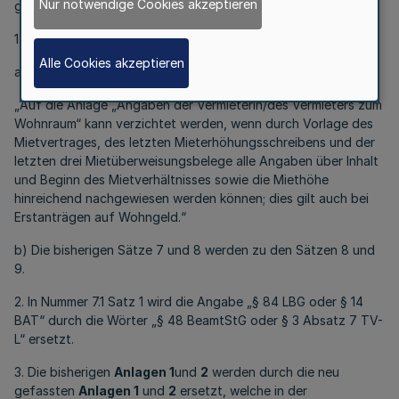
Nur notwendige Cookies akzeptieren
geändert:
1. Nummer 1.1 wird wie folgt geändert:
Alle Cookies akzeptieren
a) Es wird folgender neuer Satz 7 eingefügt:
„Auf die Anlage „Angaben der Vermieterin/des Vermieters zum
Wohnraum“ kann verzichtet werden, wenn durch Vorlage des
Mietvertrages, des letzten Mieterhöhungsschreibens und der
letzten drei Mietüberweisungsbelege alle Angaben über Inhalt
und Beginn des Mietverhältnisses sowie die Miethöhe
hinreichend nachgewiesen werden können; dies gilt auch bei
Erstanträgen auf Wohngeld.“
b) Die bisherigen Sätze 7 und 8 werden zu den Sätzen 8 und
9.
2. In Nummer 7.1 Satz 1 wird die Angabe „§ 84 LBG oder § 14
BAT“ durch die Wörter „§ 48 BeamtStG oder § 3 Absatz 7 TV-
L“ ersetzt.
3. Die bisherigen
Anlagen 1
und
2
werden durch die neu
gefassten
Anlagen 1
und
2
ersetzt, welche in der