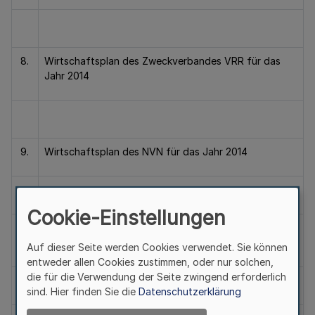
8.
Wirtschaftsplan des Zweckverbandes VRR für das
Jahr 2014
9.
Wirtschaftsplan des NVN für das Jahr 2014
Cookie-Einstellungen
10.
Wirtschaftsplan des Eigenbetriebs ZV VRR FaIn-EB
für das Jahr 2014
Auf dieser Seite werden Cookies verwendet. Sie können
entweder allen Cookies zustimmen, oder nur solchen,
die für die Verwendung der Seite zwingend erforderlich
sind. Hier finden Sie die
Datenschutzerklärung